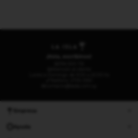
¡Hola, escribinos!
094 500 116
Atención al cliente
Lunes a Domingo de 9:00 a 22:00 hs
Teléfono: 2705 1390
contacto@laisla.com.uy
Empresa
Ayuda