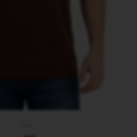
$
1.290