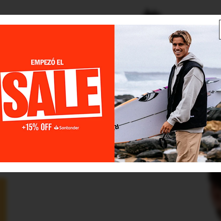
MBRE
MUJER
NIÑO
ACCESORIOS
SURF
SKATE
-