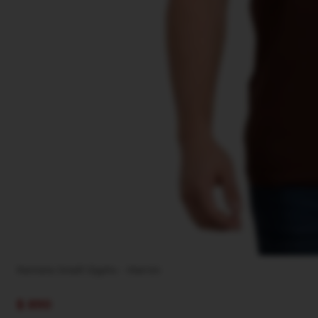
Remera Oneill Glyphs - Marrón
$
890