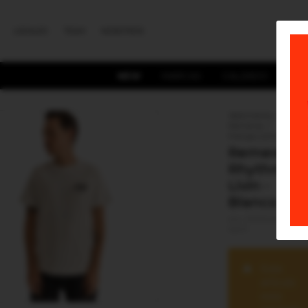
LOCALES
TEAM
NOSOTROS
NEW
MARCAS
CALZADO
HO
Vestimenta
Remeras
Manga corta
Remera
Rhythm
Livin -
Blanco
PP1024MPT02
WHT
Este
artículo
está