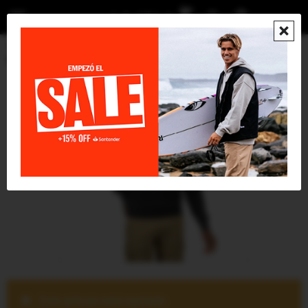
menu

Vestimenta
Buzos
Buzo Katin Swell - Negro
Este artículo está agotado.